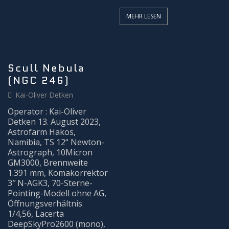
MEHR LESEN
Scull Nebula
(NGC 246)
Kai-Oliver Detken
Operator : Kai-Oliver
Detken 13. August 2023,
Astrofarm Hakos,
Namibia, TS 12“ Newton-
Astrograph, 10Micron
GM3000, Brennweite
1.391 mm, Komakorrektor
3″ N-AGK3, 70-Sterne-
Pointing-Modell ohne AG,
Öffnungsverhältnis
1/4,56, Lacerta
DeepSkyPro2600 (mono),