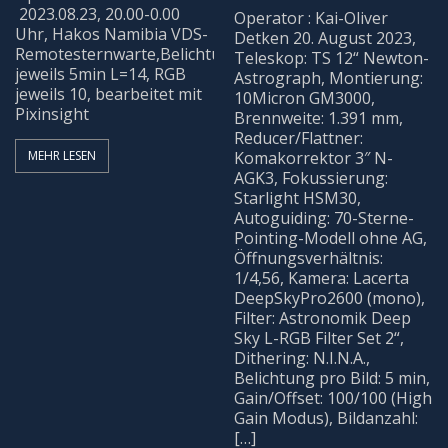
2023.08.23, 20.00-0.00
Operator : Kai-Oliver
Uhr, Hakos Namibia VDS-
Detken 20. August 2023,
Remotesternwarte,Belichtung
Teleskop: TS 12“ Newton-
jeweils 5min L=14, RGB
Astrograph, Montierung:
jeweils 10, bearbeitet mit
10Micron GM3000,
Pixinsight
Brennweite: 1.391 mm,
Reducer/Flattner:
MEHR LESEN
Komakorrektor 3″ N-
AGK3, Fokussierung:
Starlight HSM30,
Autoguiding: 70-Sterne-
Pointing-Modell ohne AG,
Öffnungsverhältnis:
1/4,56, Kamera: Lacerta
DeepSkyPro2600 (mono),
Filter: Astronomik Deep
Sky L-RGB Filter Set 2“,
Dithering: N.I.N.A.,
Belichtung pro Bild: 5 min,
Gain/Offset: 100/100 (High
Gain Modus), Bildanzahl:
[…]