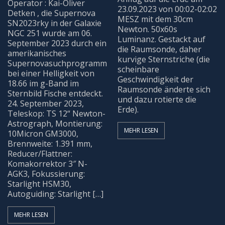
Operator : Kai-Oliver
23.09.2023 von 00:02-02:02
Detken , die Supernova
BEOBACHTUNG
MESZ mit dem 30cm
SN2023rky in der Galaxie
Newton. 50x60s
NGC 251 wurde am 06.
Luminanz. Gestackt auf
Galerie
September 2023 durch ein
die Raumsonde, daher
amerikanisches
kurvige Sternstriche (die
Supernovasuchprogramm
Beobachtung Hochladen
scheinbare
bei einer Helligkeit von
Geschwindigkeit der
18.66 im g-Band im
Raumsonde änderte sich
Sternbild Fische entdeckt.
Archiv
und dazu rotierte die
24. September 2023,
Erde).
Teleskop: TS 12“ Newton-
REMOTE-STERNWARTEN
Astrograph, Montierung:
MEHR LESEN
10Micron GM3000,
Brennweite: 1.391 mm,
Hakos
Reducer/Flattner:
Komakorrektor 3″ N-
Aktuelles
AGK3, Fokussierung:
Starlight HSM30,
Autoguiding: Starlight […]
KONTAKT
MEHR LESEN