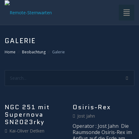
Toggl
naviga
HOME
GALERIE
VDS-STERNWARTE
Home
Beobachtung
Galerie
UNTERGRUPPEN
Search...
INFRASTRUKTUR
EQUIPMENT
NGC 251 mit
Osiris-Rex
Supernova
SOFTWARE
Jost Jahn
SN2023rky
Operator : Jost Jahn Die
Kai-Oliver Detken
BETRIEB
Raumsonde Osiris-Rex im
Anflug auf die Erde am