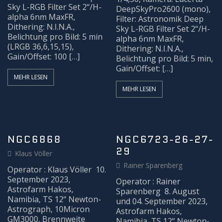
Sky L-RGB Filter Set 2“/H-
DeepSkyPro2600 (mono),
alpha 6nm MaxFR,
Filter: Astronomik Deep
Dithering: N.I.N.A.,
Sky L-RGB Filter Set 2“/H-
Belichtung pro Bild: 5 min
alpha 6nm MaxFR,
(LRGB 36,6,15,15),
Dithering: N.I.N.A.,
Gain/Offset: 100 […]
Belichtung pro Bild: 5 min,
Gain/Offset: […]
MEHR LESEN
MEHR LESEN
NGC6868
NGC6723-26-27-
29
Klaus Völler
Rainer Sparenberg
Operator : Klaus Völler 10.
September 2023,
Operator : Rainer
Astrofarm Hakos,
Sparenberg 8. August
Namibia, TS 12“ Newton-
und 04. September 2023,
Astrograph, 10Micron
Astrofarm Hakos,
GM3000, Brennweite
Namibia, TS 12“ Newton-