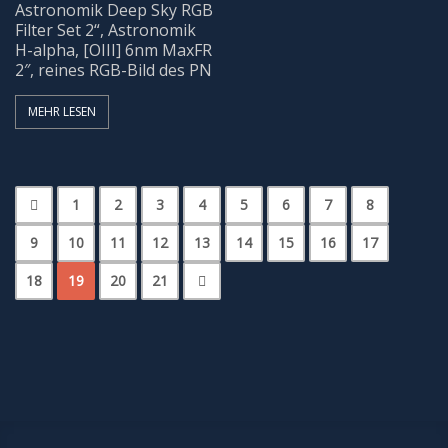
Astronomik Deep Sky RGB
Filter Set 2“, Astronomik
H-alpha, [OIII] 6nm MaxFR
2″, reines RGB-Bild des PN
MEHR LESEN
1
2
3
4
5
6
7
8
9
10
11
12
13
14
15
16
17
18
19
20
21