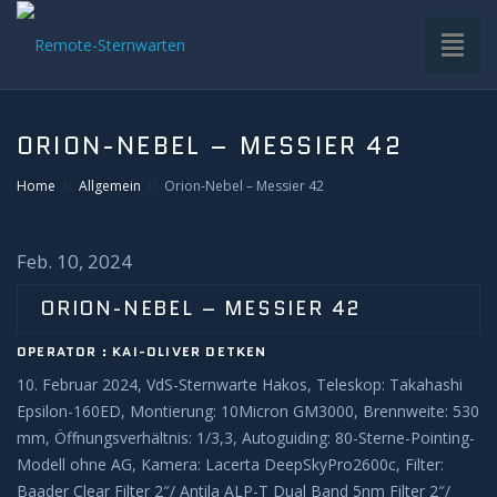
Toggl
naviga
HOME
ORION-NEBEL – MESSIER 42
VDS-STERNWARTE
Home
Allgemein
Orion-Nebel – Messier 42
UNTERGRUPPEN
Feb. 10, 2024
INFRASTRUKTUR
ORION-NEBEL – MESSIER 42
OPERATOR : KAI-OLIVER DETKEN
EQUIPMENT
10. Februar 2024, VdS-Sternwarte Hakos, Teleskop: Takahashi
Epsilon-160ED, Montierung: 10Micron GM3000, Brennweite: 530
SOFTWARE
mm, Öffnungsverhältnis: 1/3,3, Autoguiding: 80-Sterne-Pointing-
Modell ohne AG, Kamera: Lacerta DeepSkyPro2600c, Filter:
BETRIEB
Baader Clear Filter 2″/ Antila ALP-T Dual Band 5nm Filter 2″/