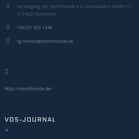
MITMACHEN
Vereinigung der Sternfreunde e.V. Darmstädter Straße 57.
D-64625 Bensheim
+06251 829 1346
fg-remote@sternfreunde.de
https://sternfreunde.de/
VDS-JOURNAL