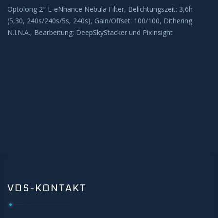
Optolong 2″ L-eNhance Nebula Filter, Belichtungszeit: 3,6h
BEOBACHTUNG
(5,30, 240s/240s/5s, 240s), Gain/Offset: 100/100, Dithering:
N.I.N.A., Bearbeitung: DeepSkyStacker und PixInsight
Galerie
Beobachtung Hochladen
Archiv
REMOTE-STERNWARTEN
Hakos
Aktuelles
VDS-KONTAKT
KONTAKT