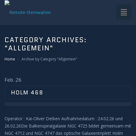
Toggl
naviga
HOME
CATEGORY ARCHIVES:
"ALLGEMEIN"
VDS-STERNWARTE
Home
Archive by Category "Allgemein"
UNTERGRUPPEN
Feb. 26
INFRASTRUKTUR
HOLM 468
EQUIPMENT
SOFTWARE
Operator : Kai-Oliver Detken Aufnahmedatum : 24.02.26 und
26.02.26Die Balkenspiralgalaxie NGC 4725 bildet gemeinsam mit
BETRIEB
NGC 4712 und NGC 4747 das optische Galaxientriplett Holm