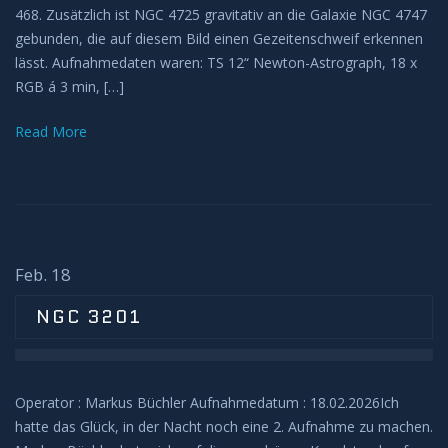
468. Zusätzlich ist NGC 4725 gravitativ an die Galaxie NGC 4747
BEOBACHTUNG
gebunden, die auf diesem Bild einen Gezeitenschweif erkennen
lässt. Aufnahmedaten waren: TS 12“ Newton-Astrograph, 18 x
Galerie
RGB á 3 min, […]
Read More
Beobachtung Hochladen
Archiv
REMOTE-STERNWARTEN
Feb. 18
Hakos
NGC 3201
Aktuelles
KONTAKT
Operator : Markus Büchler Aufnahmedatum : 18.02.2026Ich
hatte das Glück, in der Nacht noch eine 2. Aufnahme zu machen.