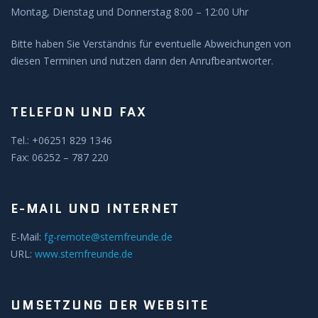
Montag, Dienstag und Donnerstag 8:00 – 12:00 Uhr
BEOBACHTUNG
Bitte haben Sie Verständnis für eventuelle Abweichungen von
Galerie
diesen Terminen und nutzen dann den Anrufbeantworter.
Beobachtung Hochladen
TELEFON UND FAX
Archiv
Tel.: +06251 829 1346
Fax: 06252 – 787 220
REMOTE-STERNWARTEN
E-MAIL UND INTERNET
Hakos
E-Mail:
fg-remote@sternfreunde.de
Aktuelles
URL:
www.sternfreunde.de
KONTAKT
UMSETZUNG DER WEBSITE