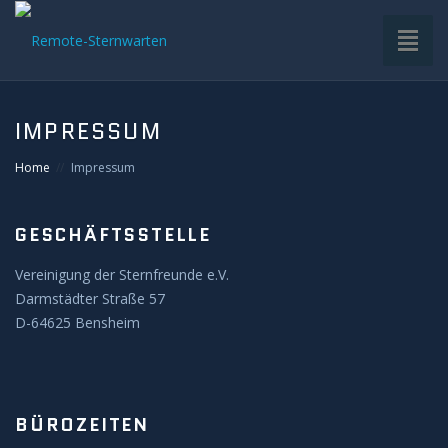
Toggl
naviga
HOME
IMPRESSUM
VDS-STERNWARTE
Home
Impressum
UNTERGRUPPEN
GESCHÄFTSSTELLE
INFRASTRUKTUR
Vereinigung der Sternfreunde e.V.
Darmstädter Straße 57
EQUIPMENT
D-64625 Bensheim
SOFTWARE
BÜROZEITEN
BETRIEB