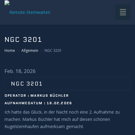
Toggl
naviga
HOME
NGC 3201
VDS-STERNWARTE
Home
Allgemein
NGC 3201
UNTERGRUPPEN
Feb. 18, 2026
INFRASTRUKTUR
NGC 3201
OPERATOR : MARKUS BÜCHLER
EQUIPMENT
AUFNAHMEDATUM : 18.02.2026
Ich hatte das Glück, in der Nacht noch eine 2. Aufnahme zu
SOFTWARE
machen. Markus Büchler hat mich auf diesen schönen
Kugelsternhaufen aufmerksam gemacht.
BETRIEB