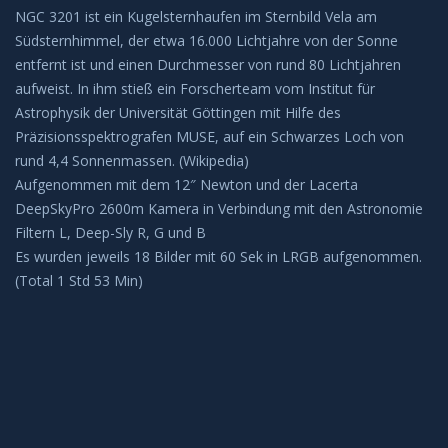
NGC 3201 ist ein Kugelsternhaufen im Sternbild Vela am
BEOBACHTUNG
Südsternhimmel, der etwa 16.000 Lichtjahre von der Sonne
entfernt ist und einen Durchmesser von rund 80 Lichtjahren
Galerie
aufweist. In ihm stieß ein Forscherteam vom Institut für
Astrophysik der Universität Göttingen mit Hilfe des
Beobachtung Hochladen
Präzisionsspektrografen MUSE, auf ein Schwarzes Loch von
rund 4,4 Sonnenmassen. (Wikipedia)
Aufgenommen mit dem 12″ Newton und der Lacerta
Archiv
DeepSkyPro 2600m Kamera in Verbindung mit den Astronomie
Filtern L, Deep-Sly R, G und B
REMOTE-STERNWARTEN
Es wurden jeweils 18 Bilder mit 60 Sek in LRGB aufgenommen.
(Total 1 Std 53 Min)
Hakos
Aktuelles
KONTAKT