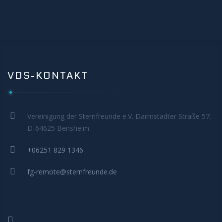
MITMACHEN
VDS-KONTAKT
Vereinigung der Sternfreunde e.V. Darmstädter Straße 57.
D-64625 Bensheim
+06251 829 1346
fg-remote@sternfreunde.de