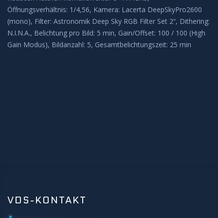
Öffnungsverhältnis: 1/4,56, Kamera: Lacerta DeepSkyPro2600
BEOBACHTUNG
(mono), Filter: Astronomik Deep Sky RGB Filter Set 2“, Dithering:
N.I.N.A., Belichtung pro Bild: 5 min, Gain/Offset: 100 / 100 (High
Galerie
Gain Modus), Bildanzahl: 5, Gesamtbelichtungszeit: 25 min
Beobachtung Hochladen
Archiv
REMOTE-STERNWARTEN
Hakos
Aktuelles
KONTAKT
VDS-KONTAKT