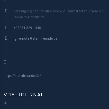
MITMACHEN
Vereinigung der Sternfreunde e.V. Darmstädter Straße 57.
D-64625 Bensheim
+06251 829 1346
fg-remote@sternfreunde.de
https://sternfreunde.de/
VDS-JOURNAL