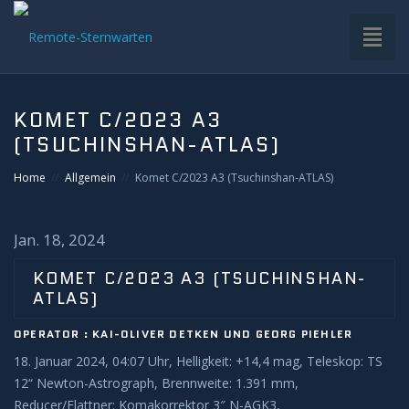
Toggl
naviga
HOME
KOMET C/2023 A3
(TSUCHINSHAN-ATLAS)
VDS-STERNWARTE
Home
Allgemein
Komet C/2023 A3 (Tsuchinshan-ATLAS)
UNTERGRUPPEN
Jan. 18, 2024
INFRASTRUKTUR
KOMET C/2023 A3 (TSUCHINSHAN-
EQUIPMENT
ATLAS)
OPERATOR : KAI-OLIVER DETKEN UND GEORG PIEHLER
SOFTWARE
18. Januar 2024, 04:07 Uhr, Helligkeit: +14,4 mag, Teleskop: TS
12“ Newton-Astrograph, Brennweite: 1.391 mm,
BETRIEB
Reducer/Flattner: Komakorrektor 3″ N-AGK3,