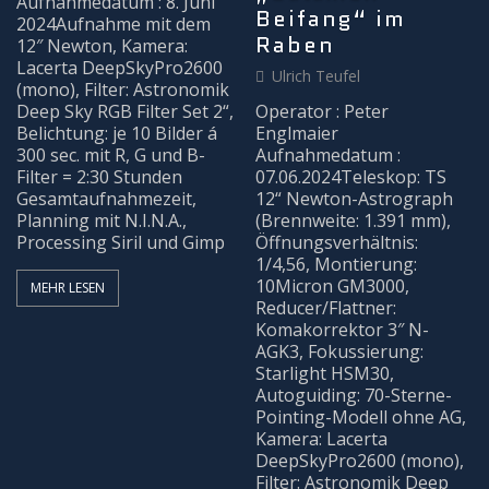
Aufnahmedatum : 8. Juni
Beifang“ im
2024Aufnahme mit dem
BEOBACHTUNG
Raben
12″ Newton, Kamera:
Lacerta DeepSkyPro2600
Ulrich Teufel
(mono), Filter: Astronomik
Galerie
Deep Sky RGB Filter Set 2“,
Operator : Peter
Belichtung: je 10 Bilder á
Englmaier
Beobachtung Hochladen
300 sec. mit R, G und B-
Aufnahmedatum :
Filter = 2:30 Stunden
07.06.2024Teleskop: TS
Gesamtaufnahmezeit,
12“ Newton-Astrograph
Archiv
Planning mit N.I.N.A.,
(Brennweite: 1.391 mm),
Processing Siril und Gimp
Öffnungsverhältnis:
REMOTE-STERNWARTEN
1/4,56, Montierung:
10Micron GM3000,
MEHR LESEN
Reducer/Flattner:
Hakos
Komakorrektor 3″ N-
AGK3, Fokussierung:
Starlight HSM30,
Aktuelles
Autoguiding: 70-Sterne-
Pointing-Modell ohne AG,
KONTAKT
Kamera: Lacerta
DeepSkyPro2600 (mono),
Filter: Astronomik Deep