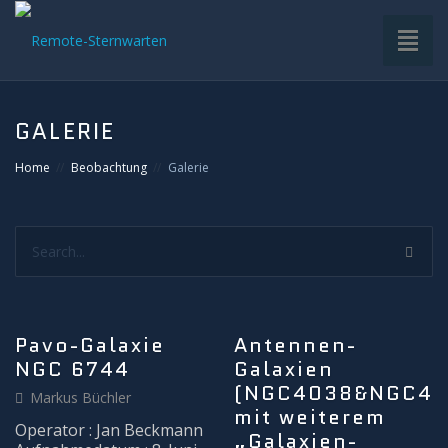
Toggl
naviga
HOME
GALERIE
VDS-STERNWARTE
Home
Beobachtung
Galerie
UNTERGRUPPEN
Search...
INFRASTRUKTUR
EQUIPMENT
Pavo-Galaxie
Antennen-
NGC 6744
Galaxien
SOFTWARE
(NGC4038&NGC40
Markus Büchler
mit weiterem
BETRIEB
Operator : Jan Beckmann
„Galaxien-