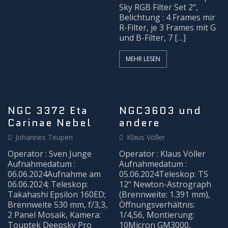
MITMACHEN
Sky RGB Filter Set 2“,
Belichtung : 4 Frames mir
R-Filter, je 3 Frames mit G
und B-Filter, 7 […]
MEHR LESEN
NGC 3372 Eta
NGC3603 und
Carinae Nebel
andere
Johannes Teupen
Klaus Völler
Operator : Sven Junge
Operator : Klaus Völler
Aufnahmedatum :
Aufnahmedatum :
06.06.2024Aufnahme am
05.06.2024Teleskop: TS
06.06.2024; Teleskop:
12“ Newton-Astrograph
Takahashi Epsilon 160ED;
(Brennweite: 1.391 mm),
Brennweite 530 mm, f/3,3,
Öffnungsverhältnis:
2 Panel Mosaik, Kamera:
1/4,56, Montierung:
Touptek Deepsky Pro
10Micron GM3000,