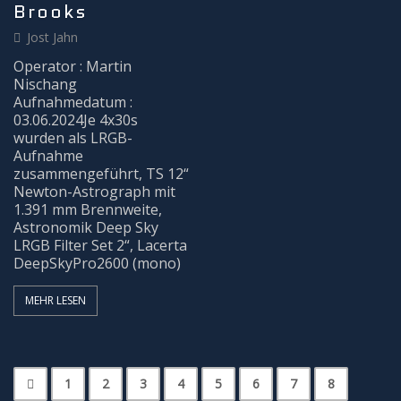
Brooks
Jost Jahn
Operator : Martin
Nischang
Aufnahmedatum :
03.06.2024Je 4x30s
wurden als LRGB-
Aufnahme
zusammengeführt, TS 12“
Newton-Astrograph mit
1.391 mm Brennweite,
Astronomik Deep Sky
LRGB Filter Set 2“, Lacerta
DeepSkyPro2600 (mono)
MEHR LESEN
1
2
3
4
5
6
7
8