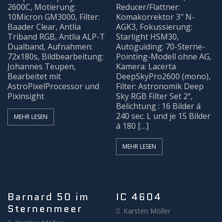
2600C, Motierung:
Reducer/Flattner:
10Micron GM3000, Filter:
Komakorrektor 3″ N-
Baader Clear, Antlia
AGK3, Fokussierung:
Triband RGB, Antlia ALP-T
Starlight HSM30,
Dualband, Aufnahmen:
Autoguiding: 70-Sterne-
72x180s, Bildbearbeitung:
Pointing-Modell ohne AG,
Johannes Teupen,
Kamera: Lacerta
Bearbeitet mit
DeepSkyPro2600 (mono),
AstroPixelProcessor und
Filter: Astronomik Deep
Pixinsight
Sky RGB Filter Set 2“,
Belichtung : 16 Bilder á
240 sec. L und je 15 Bilder
MEHR LESEN
á 180 […]
MEHR LESEN
Barnard 50 im
IC 4604
Sternenmeer
Karsten Möller