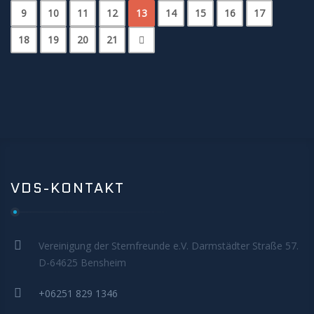
9
10
11
12
13
14
15
16
17
18
19
20
21
VDS-KONTAKT
Vereinigung der Sternfreunde e.V. Darmstädter Straße 57.
D-64625 Bensheim
+06251 829 1346