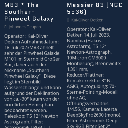
MITMACHEN
M83 * The
Messier 83 (NGC
Southern
5236)
Pinweel Galaxy
Kai-Oliver Detken
Johannes Teupen
Operator : Kai-Oliver
Detken 14. Juli 2023,
Operator : Kai-Oliver
Namibia (Hakos-
Detken Aufnahmedatum :
Astrofarm), TS 12“
18. Juli 2023M83 ähnelt
Newton-Astrograph,
sehr der Pinwheel Galaxie
10Micron GM3000
M101 im Sternbild Großer
Montierung, Brennweite:
Bär, daher auch der
1.391 mm,
Nickname „Southern
Reducer/Flattner:
Pinwheel Galaxy“ . Diese
Komakorrektor 3″ N-
liegt im Sternbild
AGK3, Autoguiding: 70-
Wasserschlange und kann
Sterne-Pointing-Modell
aufgrund der Deklination
ohne AG,
von ca. -30° kaum von der
Öffnungsverhältnis:
nördlichen Hemisphäre
1/4,56, Kamera: Lacerta
beobachtet werden.
DeepSkyPro2600 (mono),
Teleskop: TS 12″ Newton
Filter: Astronomik Deep
Astrograph. Filter:
Sky RGB Filter Set 2“
Astronomik LRGB […]