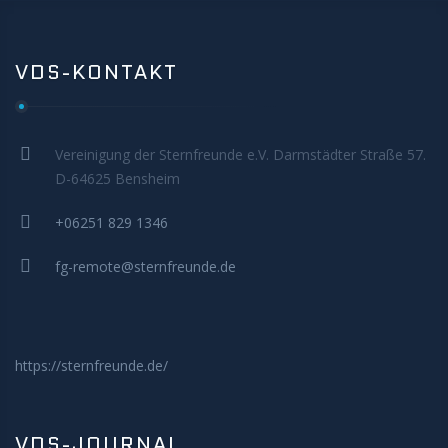
VDS-KONTAKT
Vereinigung der Sternfreunde e.V. Darmstädter Straße 57.
D-64625 Bensheim
+06251 829 1346
fg-remote@sternfreunde.de
https://sternfreunde.de/
VDS-JOURNAL