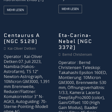
MEHR LESEN
MEHR LESEN
Centaurus A
Eta-Carina-
(NGC 5128)
Nebel (NGC
3372)
Kai-Oliver Detken
Bernd Christensen
Operator : Kai-Oliver
Detken 07. Juli 2023,
Operator : Bernd
Namibia (Hakos-
Christensen Teleskop:
Astrofarm), TS 12“
Takahashi Epsilon 160ED,
Newton-Astrograph,
Montierung: 10Micron
10Micron GM3000, 1.391
GM3000, Brennweite: 530
mm Brennweite,
mm, Öffnungsverhältnis:
Reducer/Flattner:
1/3.3, Kamera: Lacerta
Komakorrektor 3″ N-
DeepSkyPro2600 (color),
AGK3, Autoguiding: 70-
Gain/Offset: 100 (High
Sterne-Pointing-Modell
Gain Modus), Baader
ohne AG,