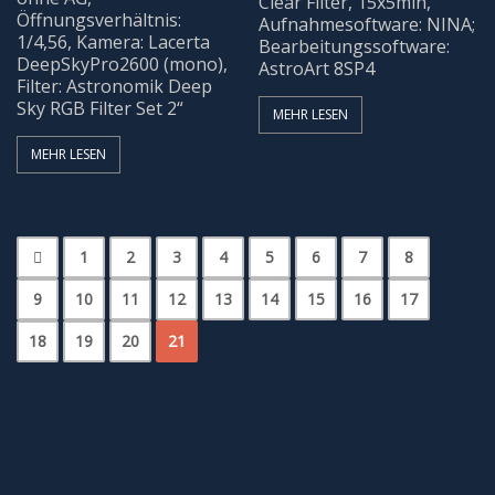
Clear Filter, 15x5min,
Öffnungsverhältnis:
Aufnahmesoftware: NINA;
1/4,56, Kamera: Lacerta
Bearbeitungssoftware:
DeepSkyPro2600 (mono),
AstroArt 8SP4
Filter: Astronomik Deep
Sky RGB Filter Set 2“
MEHR LESEN
MEHR LESEN
1
2
3
4
5
6
7
8
9
10
11
12
13
14
15
16
17
18
19
20
21