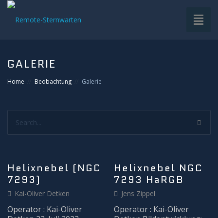
Toggl
naviga
HOME
GALERIE
VDS-STERNWARTE
Home
Beobachtung
Galerie
UNTERGRUPPEN
Search...
INFRASTRUKTUR
EQUIPMENT
Helixnebel (NGC
Helixnebel NGC
7293)
7293 HaRGB
SOFTWARE
Kai-Oliver Detken
Jens Zippel
BETRIEB
Operator : Kai-Oliver
Operator : Kai-Oliver