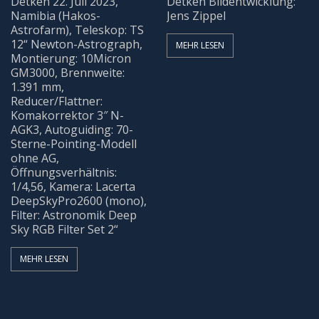
Detken 22. Juli 2023,
Detken Bildentwicklung:
Namibia (Hakos-
Jens Zippel
BEOBACHTUNG
Astrofarm), Teleskop: TS
12“ Newton-Astrograph,
MEHR LESEN
Montierung: 10Micron
Galerie
GM3000, Brennweite:
1.391 mm,
Beobachtung Hochladen
Reducer/Flattner:
Komakorrektor 3″ N-
AGK3, Autoguiding: 70-
Archiv
Sterne-Pointing-Modell
ohne AG,
REMOTE-STERNWARTEN
Öffnungsverhältnis:
1/4,56, Kamera: Lacerta
DeepSkyPro2600 (mono),
Hakos
Filter: Astronomik Deep
Sky RGB Filter Set 2“
Aktuelles
MEHR LESEN
KONTAKT