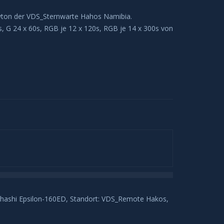
ton der VDS_Sternwarte Hahos Namibia.
 G 24 x 60s, RGB je 12 x 120s, RGB je 14 x 300s von
ahashi Epsilon-160ED, Standort: VDS_Remote Hakos,