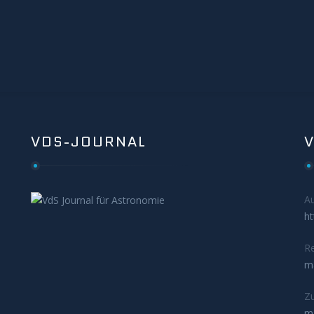
VDS-JOURNAL
A
ht
Re
m
Zu
m