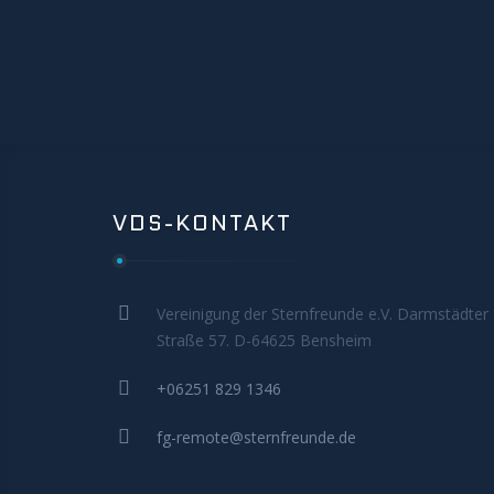
VDS-KONTAKT
Vereinigung der Sternfreunde e.V. Darmstädter
Straße 57. D-64625 Bensheim
+06251 829 1346
fg-remote@sternfreunde.de