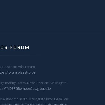
VDS-FORUM
ustausch im VdS-Forum:
tps://forum.vdsastro.de
gelmäßige Astro-News über die Mailingliste:
ain@VDSFGRemoteObs.groups.io
r Aufnahme in die Mailingliste bitte E-Mail an:
ain+subscribe@VDSFGRemoteObs.groups.io