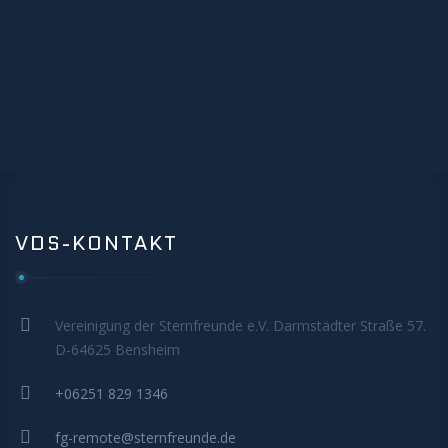
BEOBACHTUNG
Galerie
Beobachtung Hochladen
Archiv
VDS-KONTAKT
REMOTE-STERNWARTEN
Hakos
Vereinigung der Sternfreunde e.V. Darmstädter Straße 57.
Aktuelles
D-64625 Bensheim
+06251 829 1346
KONTAKT
fg-remote@sternfreunde.de