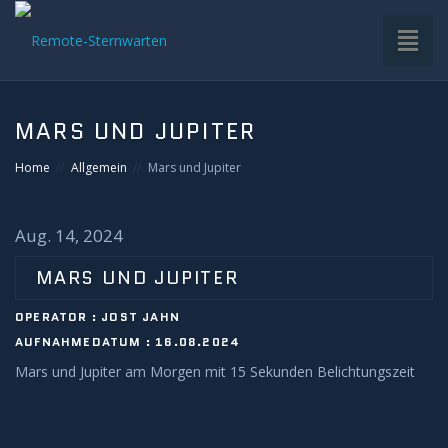
Toggl
naviga
HOME
MARS UND JUPITER
VDS-STERNWARTE
Home
Allgemein
Mars und Jupiter
UNTERGRUPPEN
Aug. 14, 2024
INFRASTRUKTUR
MARS UND JUPITER
OPERATOR : JOST JAHN
EQUIPMENT
AUFNAHMEDATUM : 16.08.2024
Mars und Jupiter am Morgen mit 15 Sekunden Belichtungszeit
SOFTWARE
BETRIEB