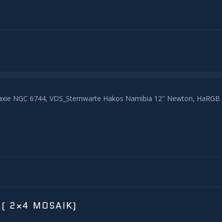
laxie NGC 6744, VDS_Sternwarte Hakos Namibia 12″ Newton, HaRGB 2
( 2×4 MOSAIK)