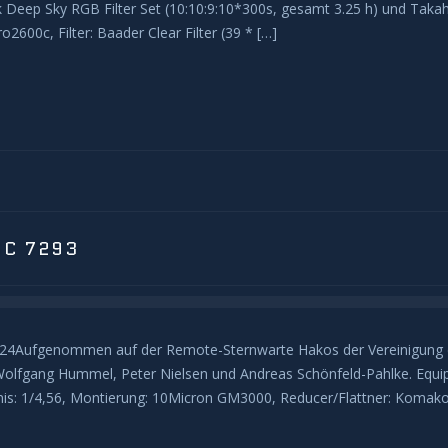
 Deep Sky RGB Filter Set (10:10:9:10*300s, gesamt 3.25 h) und Taka
2600c, Filter: Baader Clear Filter (39 * […]
GC 7293
024Aufgenommen auf der Remote-Sternwarte Hakos der Vereinigung de
Wolfgang Hummel, Peter Nielsen und Andreas Schönfeld-Pahlke. Equi
nis: 1/4,56, Montierung: 10Micron GM3000, Reducer/Flattner: Komako