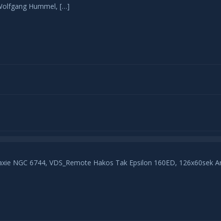
Wolfgang Hummel, […]
axie NGC 6744, VDS_Remote Hakos Tak Epsilon 160ED, 126x60sek Antl