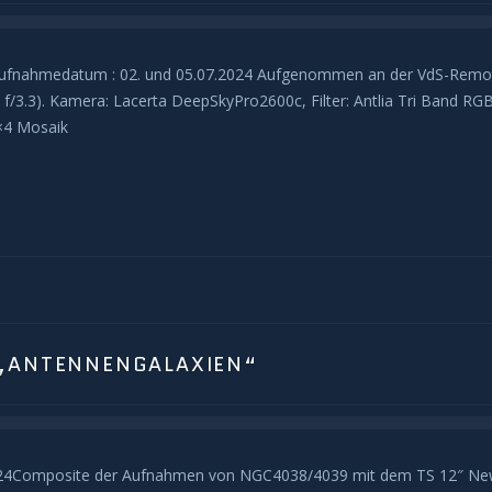
Aufnahmedatum : 02. und 05.07.2024 Aufgenommen an der VdS-Remot
 f/3.3). Kamera: Lacerta DeepSkyPro2600c, Filter: Antlia Tri Band RG
×4 Mosaik
 „ANTENNENGALAXIEN“
024Composite der Aufnahmen von NGC4038/4039 mit dem TS 12″ New