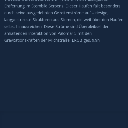
Entfernung im Sternbild Serpens. Dieser Haufen fällt besonders
BEOBACHTUNG
durch seine ausgedehnten Gezeitenströme auf – riesige,
langgestreckte Strukturen aus Sternen, die weit über den Haufen
Galerie
selbst hinausreichen. Diese Ströme sind Überbleibsel der
anhaltenden Interaktion von Palomar 5 mit den
Beobachtung Hochladen
Gravitationskräften der Milchstraße. LRGB ges. 9.9h
Archiv
REMOTE-STERNWARTEN
Hakos
Aktuelles
KONTAKT