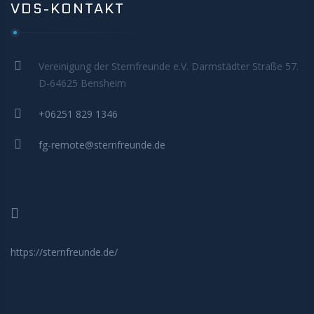
MITMACHEN
VDS-KONTAKT
Vereinigung der Sternfreunde e.V. Darmstädter Straße 57.
D-64625 Bensheim
+06251 829 1346
fg-remote@sternfreunde.de
https://sternfreunde.de/