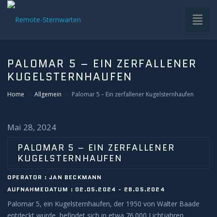
Toggl
naviga
HOME
PALOMAR 5 – EIN ZERFALLENER
KUGELSTERNHAUFEN
VDS-STERNWARTE
Home
Allgemein
Palomar 5 – Ein zerfallener Kugelsternhaufen
UNTERGRUPPEN
Mai 28, 2024
INFRASTRUKTUR
PALOMAR 5 – EIN ZERFALLENER
EQUIPMENT
KUGELSTERNHAUFEN
OPERATOR : JAN BECKMANN
SOFTWARE
AUFNAHMEDATUM : 02.05.2024 - 28.05.2024
Palomar 5, ein Kugelsternhaufen, der 1950 von Walter Baade
BETRIEB
entdeckt wurde, befindet sich in etwa 76.000 Lichtjahren