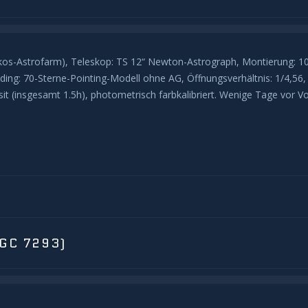
(Hakos-Astrofarm), Teleskop: TS 12“ Newton-Astrograph, Montierung:
ing: 70-Sterne-Pointing-Modell ohne AG, Öffnungsverhältnis: 1/4,56
 (insgesamt 1.5h), photometrisch farbkalibriert. Wenige Tage vor V
GC 7293)