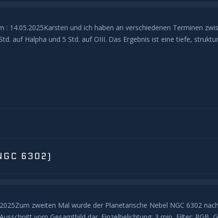
: 14.05.2025Karsten und ich haben an verschiedenen Terminen zwisch
 Std. auf Halpha und 5 Std. auf OIII. Das Ergebnis ist eine tiefe, stru
NGC 6302)
05.2025Zum zweiten Mal wurde der Planetarische Nebel NGC 6302 n
Ausschnitt vom Gesamtbild dar. Einzelbelichtung: 3 min, Filter: RGB, 