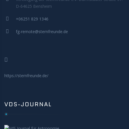
MITMACHEN
D-64625 Bensheim
+06251 829 1346
fg-remote@sternfreunde.de
https://sternfreunde.de/
VDS-JOURNAL