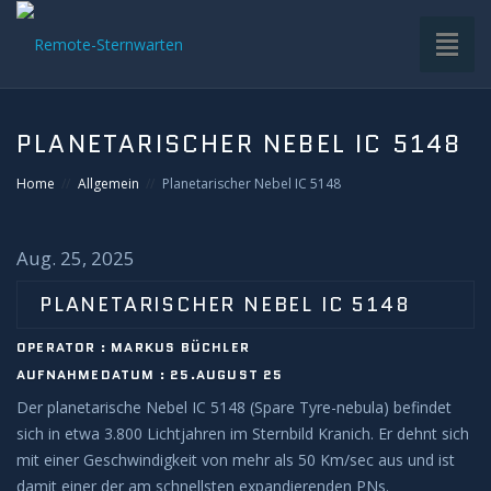
Toggl
naviga
HOME
PLANETARISCHER NEBEL IC 5148
VDS-STERNWARTE
Home
Allgemein
Planetarischer Nebel IC 5148
UNTERGRUPPEN
Aug. 25, 2025
INFRASTRUKTUR
PLANETARISCHER NEBEL IC 5148
OPERATOR : MARKUS BÜCHLER
EQUIPMENT
AUFNAHMEDATUM : 25.AUGUST 25
Der planetarische Nebel IC 5148 (Spare Tyre-nebula) befindet
SOFTWARE
sich in etwa 3.800 Lichtjahren im Sternbild Kranich. Er dehnt sich
mit einer Geschwindigkeit von mehr als 50 Km/sec aus und ist
BETRIEB
damit einer der am schnellsten expandierenden PNs.