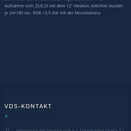
Aufnahme vom 25.8.25 mit dem 12“-Newton, belichtet wurden
BEOBACHTUNG
je 24×180 sec. RGB =3,5 Std. mit der Monokamera
Galerie
Beobachtung Hochladen
Archiv
REMOTE-STERNWARTEN
Hakos
Aktuelles
VDS-KONTAKT
KONTAKT
Vereinigung der Sternfreunde e.V. Darmstädter Straße 57.