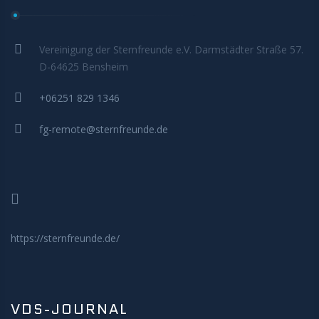
MITMACHEN
Vereinigung der Sternfreunde e.V. Darmstädter Straße 57.
D-64625 Bensheim
+06251 829 1346
fg-remote@sternfreunde.de
https://sternfreunde.de/
VDS-JOURNAL