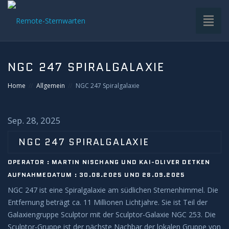
Toggl
naviga
HOME
NGC 247 SPIRALGALAXIE
VDS-STERNWARTE
Home
Allgemein
NGC 247 Spiralgalaxie
UNTERGRUPPEN
Sep. 28, 2025
INFRASTRUKTUR
NGC 247 SPIRALGALAXIE
OPERATOR : MARTIN NISCHANG UND KAI-OLIVER DETKEN
EQUIPMENT
AUFNAHMEDATUM : 30.08.2025 UND 28.09.2025
NGC 247 ist eine Spiralgalaxie am südlichen Sternenhimmel. Die
SOFTWARE
Entfernung beträgt ca. 11 Millionen Lichtjahre. Sie ist Teil der
Galaxiengruppe Sculptor mit der Sculptor-Galaxie NGC 253. Die
BETRIEB
Sculptor-Gruppe ist der nächste Nachbar der lokalen Gruppe von