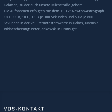
Galaxien, zu der auch unsere Milchstraße gehört.
BEOBACHTUNG
Die Aufnahmen erfolgten mit dem TS 12“ Newton-Astrograph
18 L, 11 R, 18 G, 13 B je 300 Sekunden und 5 Ha je 600
Galerie
Sekunden in der VdS Remotesternwarte in Hakos, Namibia.
Bildbearbeitung: Peter Jankowski in PixInsight
Beobachtung Hochladen
Archiv
REMOTE-STERNWARTEN
Hakos
Aktuelles
KONTAKT
VDS-KONTAKT