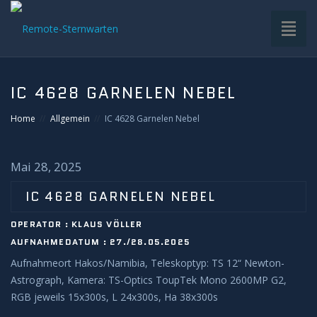
Toggl
naviga
HOME
IC 4628 GARNELEN NEBEL
VDS-STERNWARTE
Home
Allgemein
IC 4628 Garnelen Nebel
UNTERGRUPPEN
Mai 28, 2025
INFRASTRUKTUR
IC 4628 GARNELEN NEBEL
OPERATOR : KLAUS VÖLLER
EQUIPMENT
AUFNAHMEDATUM : 27./28.05.2025
Aufnahmeort Hakos/Namibia, Teleskoptyp: TS 12“ Newton-
SOFTWARE
Astrograph, Kamera: TS-Optics ToupTek Mono 2600MP G2,
RGB jeweils 15x300s, L 24x300s, Ha 38x300s
BETRIEB