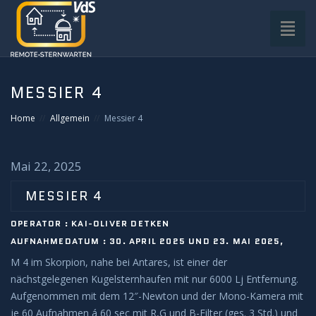
Toggl
naviga
HOME
MESSIER 4
VDS-STERNWARTE
Home
Allgemein
Messier 4
UNTERGRUPPEN
Mai 22, 2025
INFRASTRUKTUR
MESSIER 4
OPERATOR : KAI-OLIVER DETKEN
EQUIPMENT
AUFNAHMEDATUM : 30. APRIL 2025 UND 23. MAI 2025,
M 4 im Skorpion, nahe bei Antares, ist einer der
SOFTWARE
nächstgelegenen Kugelsternhaufen mit nur 6000 Lj Entfernung.
Aufgenommen mit dem 12″-Newton und der Mono-Kamera mit
BETRIEB
je 60 Aufnahmen á 60 sec mit R,G und B-Filter (ges. 3 Std.) und