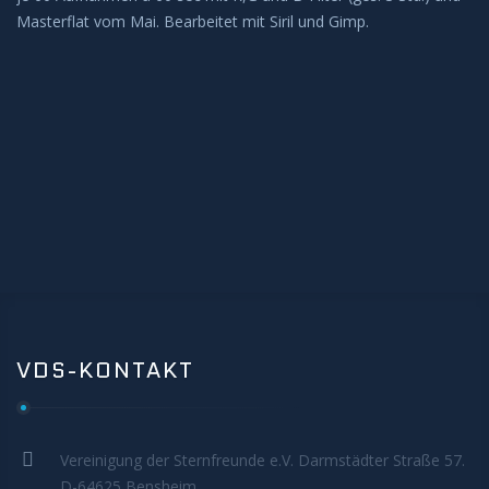
Masterflat vom Mai. Bearbeitet mit Siril und Gimp.
BEOBACHTUNG
Galerie
Beobachtung Hochladen
Archiv
REMOTE-STERNWARTEN
Hakos
VDS-KONTAKT
Aktuelles
KONTAKT
Vereinigung der Sternfreunde e.V. Darmstädter Straße 57.
D-64625 Bensheim