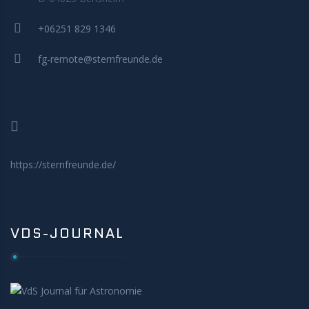
MITMACHEN
+06251 829 1346
fg-remote@sternfreunde.de
https://sternfreunde.de/
VDS-JOURNAL