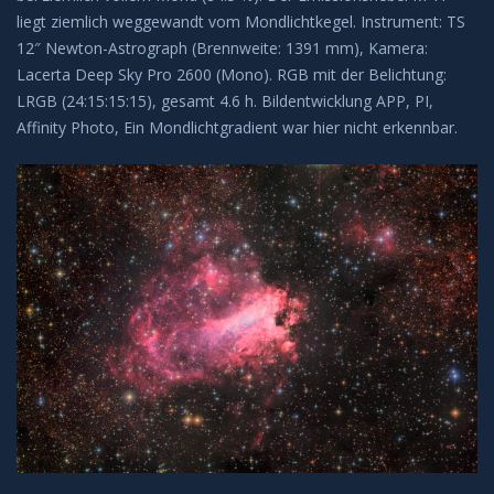
liegt ziemlich weggewandt vom Mondlichtkegel. Instrument: TS
BEOBACHTUNG
12″ Newton-Astrograph (Brennweite: 1391 mm), Kamera:
Lacerta Deep Sky Pro 2600 (Mono). RGB mit der Belichtung:
Galerie
LRGB (24:15:15:15), gesamt 4.6 h. Bildentwicklung APP, PI,
Affinity Photo, Ein Mondlichtgradient war hier nicht erkennbar.
Beobachtung Hochladen
Archiv
REMOTE-STERNWARTEN
Hakos
Aktuelles
KONTAKT