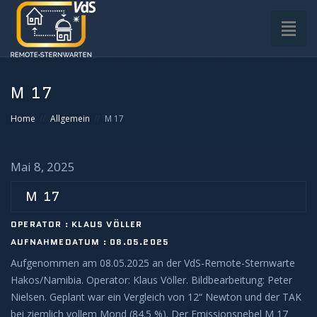
Toggl
naviga
HOME
M 17
VDS-STERNWARTE
Home
Allgemein
M 17
UNTERGRUPPEN
Mai 8, 2025
INFRASTRUKTUR
M 17
OPERATOR : KLAUS VÖLLER
EQUIPMENT
AUFNAHMEDATUM : 08.05.2025
Aufgenommen am 08.05.2025 an der VdS-Remote-Sternwarte
SOFTWARE
Hakos/Namibia. Operator: Klaus Völler. Bildbearbeitung: Peter
Nielsen. Geplant war ein Vergleich von 12“ Newton und der TAK
BETRIEB
bei ziemlich vollem Mond (84.5 %). Der Emissionsnebel M 17