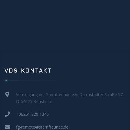
MITMACHEN
VDS-KONTAKT
Vereinigung der Sternfreunde e.V. Darmstädter Straße 57.
D-64625 Bensheim
+06251 829 1346
fg-remote@sternfreunde.de