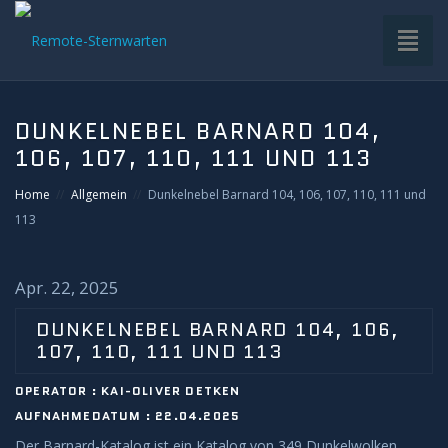
Toggl
naviga
HOME
DUNKELNEBEL BARNARD 104,
106, 107, 110, 111 UND 113
VDS-STERNWARTE
Home
Allgemein
Dunkelnebel Barnard 104, 106, 107, 110, 111 und
UNTERGRUPPEN
113
INFRASTRUKTUR
Apr. 22, 2025
EQUIPMENT
DUNKELNEBEL BARNARD 104, 106,
107, 110, 111 UND 113
SOFTWARE
OPERATOR : KAI-OLIVER DETKEN
AUFNAHMEDATUM : 22.04.2025
BETRIEB
Der Barnard-Katalog ist ein Katalog von 349 Dunkelwolken