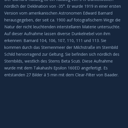
nördlich der Deklination von -35°. Er wurde 1919 in einer ersten
BEOBACHTUNG
Version vom amerikanischen Astronomen Edward Barnard
herausgegeben, der seit ca. 1900 auf fotografischem Wege die
Galerie
Natur der nicht leuchtenden interstellaren Materie untersuchte.
Auf dieser Aufnahme lassen diverse Dunkelnebel von ihm
Beobachtung Hochladen
erkennen: Barnard 104, 106, 107, 110, 111 und 113. Sie
kommen durch das Sternenmeer der Milchstraße im Sternbild
Archiv
Schild hervorragend zur Geltung. Sie befinden sich nördlich des
Sternbilds, westlich des Sterns Beta Scuti. Diese Aufnahme
wurde mit dem Takahashi Epsilon 160ED angefertigt. Es
REMOTE-STERNWARTEN
entstanden 27 Bilder á 5 min mit dem Clear-Filter von Baader.
Hakos
Aktuelles
KONTAKT