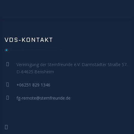
MITMACHEN
VDS-KONTAKT
Vereinigung der Sternfreunde e.V. Darmstädter Straße 57.
D-64625 Bensheim
+06251 829 1346
fg-remote@sternfreunde.de