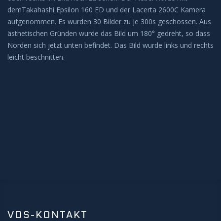
demTakahashi Epsilon 160 ED und der Lacerta 2600C Kamera
BEOBACHTUNG
aufgenommen. Es wurden 30 Bilder zu je 300s geschossen. Aus
ästhetischen Gründen wurde das Bild um 180° gedreht, so dass
Galerie
Norden sich jetzt unten befindet. Das Bild wurde links und rechts
leicht beschnitten.
Beobachtung Hochladen
Archiv
REMOTE-STERNWARTEN
Hakos
Aktuelles
KONTAKT
VDS-KONTAKT