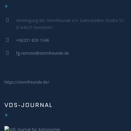
MITMACHEN
Vereinigung der Sternfreunde e.V. Darmstädter Straße 57.
D-64625 Bensheim
+06251 829 1346
fg-remote@sternfreunde.de
https://sternfreunde.de/
VDS-JOURNAL