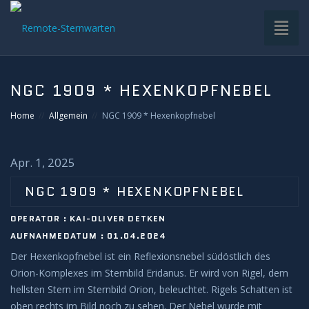
Toggl
naviga
HOME
NGC 1909 * HEXENKOPFNEBEL
VDS-STERNWARTE
Home
Allgemein
NGC 1909 * Hexenkopfnebel
UNTERGRUPPEN
Apr. 1, 2025
INFRASTRUKTUR
NGC 1909 * HEXENKOPFNEBEL
OPERATOR : KAI-OLIVER DETKEN
EQUIPMENT
AUFNAHMEDATUM : 01.04.2024
Der Hexenkopfnebel ist ein Reflexionsnebel südöstlich des
SOFTWARE
Orion-Komplexes im Sternbild Eridanus. Er wird von Rigel, dem
hellsten Stern im Sternbild Orion, beleuchtet. Rigels Schatten ist
BETRIEB
oben rechts im Bild noch zu sehen. Der Nebel wurde mit