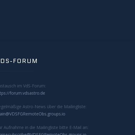
VDS-FORUM
ustausch im VdS-Forum:
tps://forum.vdsastro.de
gelmäßige Astro-News über die Mailingliste:
ain@VDSFGRemoteObs.groups.io
r Aufnahme in die Mailingliste bitte E-Mail an:
ain+subscribe@VDSFGRemoteObs.groups.io