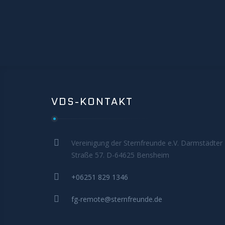
VDS-KONTAKT
Vereinigung der Sternfreunde e.V. Darmstädter
Straße 57. D-64625 Bensheim
+06251 829 1346
fg-remote@sternfreunde.de