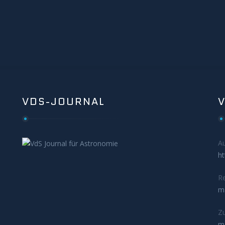
VDS-JOURNAL
A
ht
Re
m
Zu
m