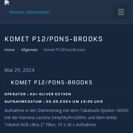
Toggl
naviga
HOME
KOMET P12/PONS-BROOKS
VDS-STERNWARTE
Home
Allgemein
Komet P12/Pons-Brooks
UNTERGRUPPEN
Mai 29, 2024
INFRASTRUKTUR
KOMET P12/PONS-BROOKS
OPERATOR : KAI-OLIVER DETKEN
EQUIPMENT
AUFNAHMEDATUM : 29.05.2024 UM 19:05 UHR
Aufnahme in der Dämmerung mit dem Takahashi Epsilon 160ED
SOFTWARE
mit der Kamera Lacerta DeepSkyPro2600c und dem Antila
Triband RGB Ultra 2″ Filter, 10 x 30 s Aufnahme
BETRIEB