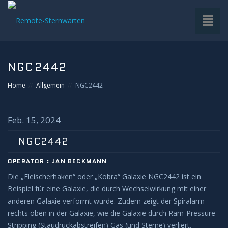
Toggl
naviga
HOME
NGC2442
VDS-STERNWARTE
Home
Allgemein
NGC2442
UNTERGRUPPEN
Feb. 15, 2024
INFRASTRUKTUR
NGC2442
OPERATOR : JAN BECKMANN
EQUIPMENT
Die „Fleischerhaken“ oder „Kobra“ Galaxie NGC2442 ist ein
Beispiel für eine Galaxie, die durch Wechselwirkung mit einer
SOFTWARE
anderen Galaxie verformt wurde. Zudem zeigt der Spiralarm
rechts oben in der Galaxie, wie die Galaxie durch Ram-Pressure-
BETRIEB
Stripping (Staudruckabstreifen) Gas (und Sterne) verliert.