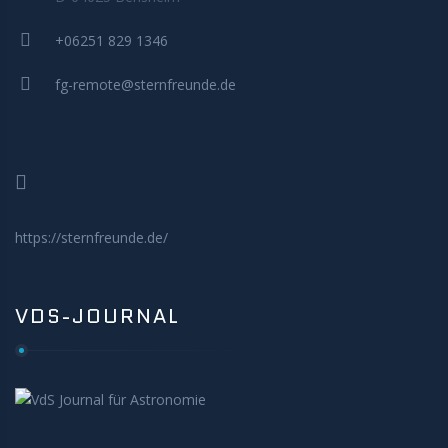
MITMACHEN
+06251 829 1346
fg-remote@sternfreunde.de
https://sternfreunde.de/
VDS-JOURNAL