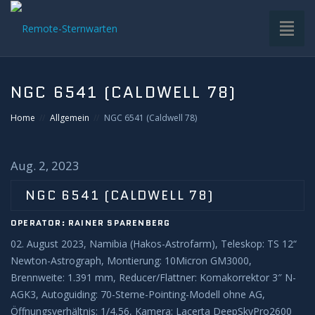
Toggl
naviga
HOME
NGC 6541 (CALDWELL 78)
VDS-STERNWARTE
Home
Allgemein
NGC 6541 (Caldwell 78)
UNTERGRUPPEN
Aug. 2, 2023
INFRASTRUKTUR
NGC 6541 (CALDWELL 78)
OPERATOR: RAINER SPARENBERG
EQUIPMENT
02. August 2023, Namibia (Hakos-Astrofarm), Teleskop: TS 12“
Newton-Astrograph, Montierung: 10Micron GM3000,
SOFTWARE
Brennweite: 1.391 mm, Reducer/Flattner: Komakorrektor 3″ N-
AGK3, Autoguiding: 70-Sterne-Pointing-Modell ohne AG,
BETRIEB
Öffnungsverhältnis: 1/4,56, Kamera: Lacerta DeepSkyPro2600