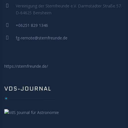
MITMACHEN
Vereinigung der Sternfreunde e.V. Darmstädter Straße 57.
D-64625 Bensheim
+06251 829 1346
fg-remote@sternfreunde.de
https://sternfreunde.de/
VDS-JOURNAL