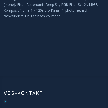
(mono), Filter: Astronomik Deep Sky RGB Filter Set 2“, LRGB
BEOBACHTUNG
Komposit (nur je 1 x 120s pro Kanal ! ), photometrisch
farbkalibriert. Ein Tag nach Vollmond.
Galerie
Beobachtung Hochladen
Archiv
REMOTE-STERNWARTEN
Hakos
Aktuelles
VDS-KONTAKT
KONTAKT